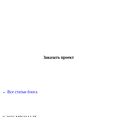
Готовы построить дом своей
мечты?
Оставьте заявку — мы свяжемся с вами и ответим
на все вопросы
Заказать проект
← Все статьи блога