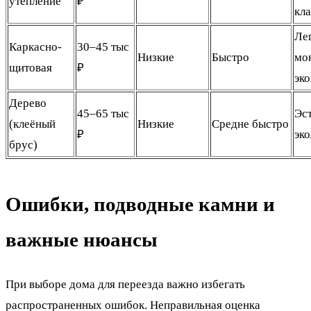
утепление
₽
кл
Ле
Каркасно-
30–45 тыс
Низкие
Быстро
мо
щитовая
₽
эк
Дерево
45–65 тыс
Эст
(клеёный
Низкие
Средне быстро
₽
эк
брус)
Ошибки, подводные камни и
важные нюансы
При выборе дома для переезда важно избегать
распространенных ошибок. Неправильная оценка