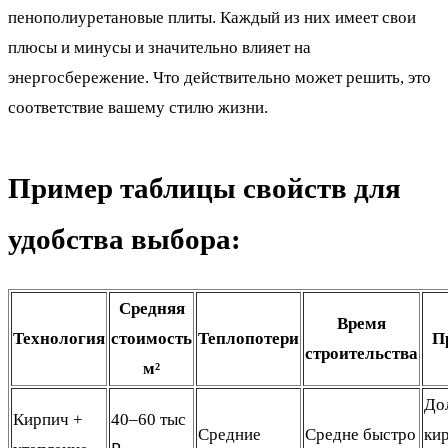
пенополиуретановые плиты. Каждый из них имеет свои
плюсы и минусы и значительно влияет на
энергосбережение. Что действительно может решить, это
соответствие вашему стилю жизни.
Пример таблицы свойств для
удобства выбора:
Средняя
Время
Технология
стоимость
Теплопотери
П
строительства
м²
До
Кирпич +
40–60 тыс
Средние
Средне быстро
ки