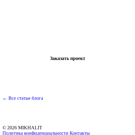
Готовы построить дом своей
мечты?
Оставьте заявку — мы свяжемся с вами и ответим
на все вопросы
Заказать проект
← Все статьи блога
© 2026 MIKHALIT
Политика конфиденциальности
Контакты