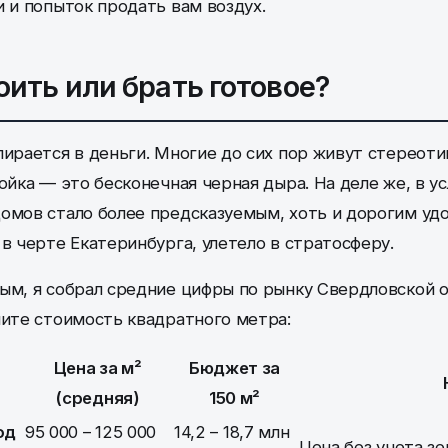
и и попыток продать вам воздух.
оить или брать готовое?
пирается в деньги. Многие до сих пор живут стереот
ойка — это бесконечная черная дыра. На деле же, в ус
омов стало более предсказуемым, хоть и дорогим уд
 в черте Екатеринбурга, улетело в стратосферу.
ым, я собрал средние цифры по рынку Свердловской 
ните стоимость квадратного метра:
Цена за м²
Бюджет за
(средняя)
150 м²
од
95 000 – 125 000
14,2 – 18,7 млн
Цена без учета зе