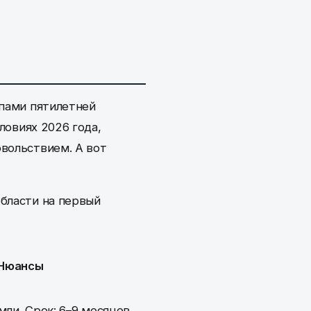
ипами пятилетней
ловиях 2026 года,
овольствием. А вот
области на первый
Нюансы
мли. Срок: 6–9 месяцев.