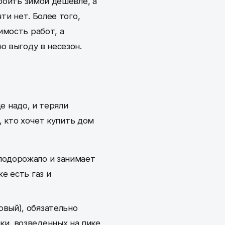
роить зимой дешевле, а
ти нет. Более того,
имость работ, а
ю выгоду в несезон.
е надо, и теряли
, кто хочет купить дом
подорожало и занимает
е есть газ и
овый), обязательно
ки, возведенных на пике