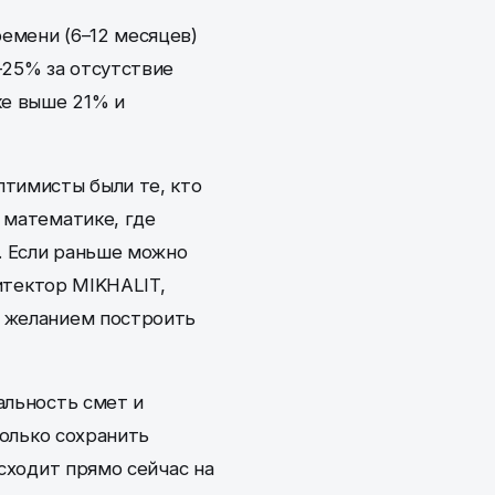
емени (6–12 месяцев)
25% за отсутствие
ке выше 21% и
птимисты были те, кто
 математике, где
. Если раньше можно
хитектор MIKHALIT,
и желанием построить
альность смет и
только сохранить
исходит прямо сейчас на