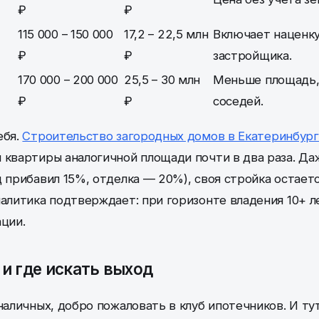
₽
₽
115 000 – 150 000
17,2 – 22,5 млн
Включает наценку
₽
₽
застройщика.
170 000 – 200 000
25,5 – 30 млн
Меньше площадь,
₽
₽
соседей.
ебя.
Строительство загородных домов в Екатеринбург
 квартиры аналогичной площади почти в два раза. Даж
д прибавил 15%, отделка — 20%), своя стройка остает
налитика подтверждает: при горизонте владения 10+ 
ации.
и где искать выход
наличных, добро пожаловать в клуб ипотечников. И тут