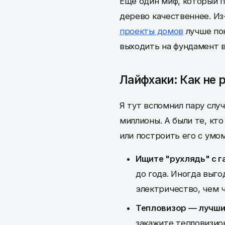
Еще один миф, который п
дерево качественнее. Из-
проекты домов
лучше пок
выходить на фундамент в
Лайфхаки: Как не 
Я тут вспомнил пару случ
миллионы. А были те, кто
или построить его с умом
Ищите "рухлядь" с г
до года. Иногда выго
электричество, чем ч
Тепловизор — лучши
закажите тепловизио