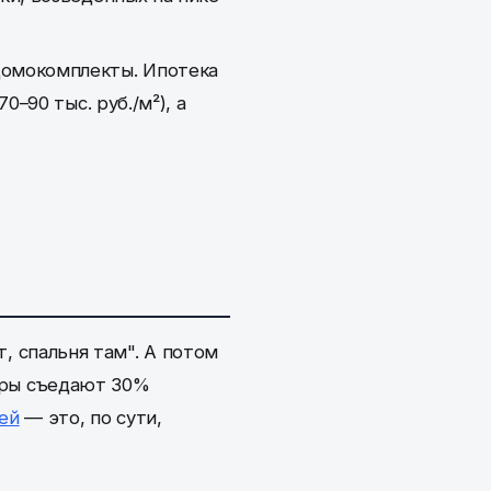
домокомплекты. Ипотека
–90 тыс. руб./м²), а
т, спальня там". А потом
доры съедают 30%
ей
— это, по сути,