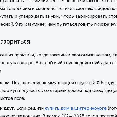
ора забыть — "зимний лес". Раньше считалось, что ст
за теплых зим и смены логистики сезонных скидок поч
упать и утверждать зимой, чтобы зафиксировать сто
есной. Это разумнее, чем пытаться ловить призрачну
разориться
аев из практики, когда заказчики экономили не там, гд
 поступал хитро. Вот рабочий список действий для тех
:
азом.
Подключение коммуникаций с нуля в 2026 году 
днее купить участок со старым домом под снос, где уж
истое поле.
й друг.
Если решили
купить дом в Екатеринбурге
(гот
нное обследование. В домах 2024–2025 годов построй